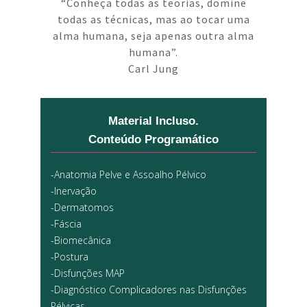
“Conheça todas as teorias, domine
todas as técnicas, mas ao tocar uma
alma humana, seja apenas outra alma
humana”.
Carl Jung
Material Incluso.
Conteúdo Programático
-Anatomia Pelve e Assoalho Pélvico
-Inervação
-Dermatomos
-Fáscia
-Biomecânica
-Postura
-Disfunções MAP
-Diagnóstico Complicadores nas Disfunções
Pélvicas